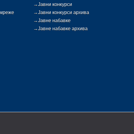
→Јавни конкурси
 мреже
→Јавни конкурси архива
→Јавне набавке
→Јавне набавке архива