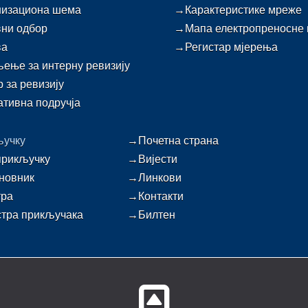
изациона шема
→Карактеристике мреже
ни одбор
→Мапа електропреносне
ва
→Регистар мјерења
ење за интерну ревизију
 за ревизију
тивна подручја
ључку
→Почетна страна
прикључку
→Вијести
новник
→Линкови
тра
→Контакти
тра прикључака
→Билтен