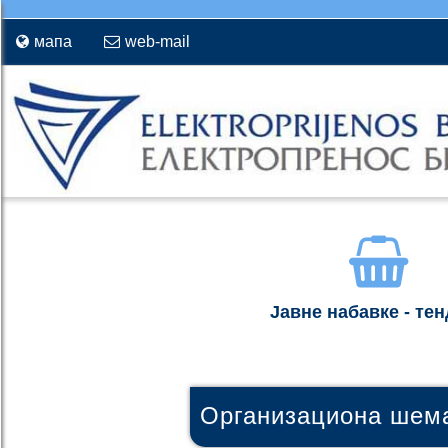
мапа
web-mail
Јавне набавке - те
Организациона шем