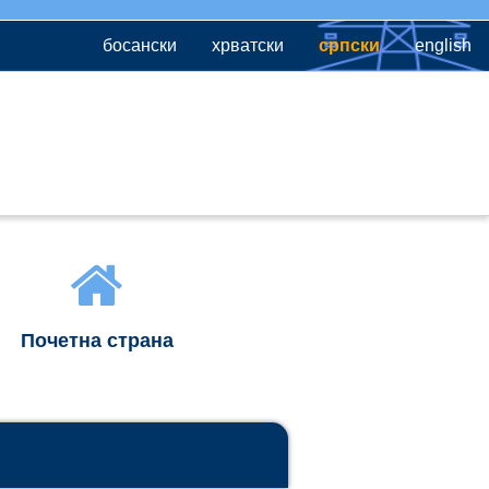
босански
хрватски
српски
english
Почетна страна