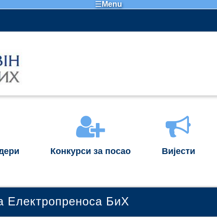
☰
Menu
ндери
Конкурси за посао
Вијести
а Електропреноса БиХ