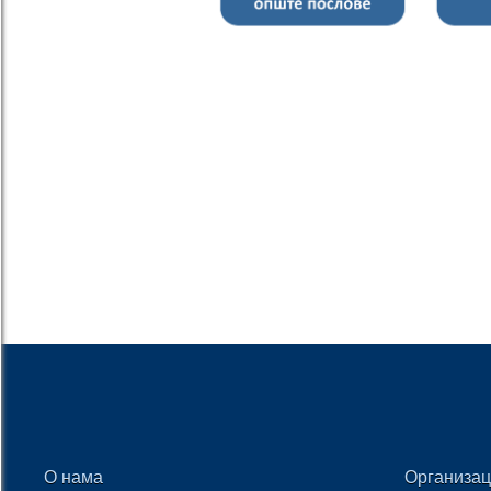
О нама
Организац