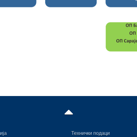
ија
Технички подаци