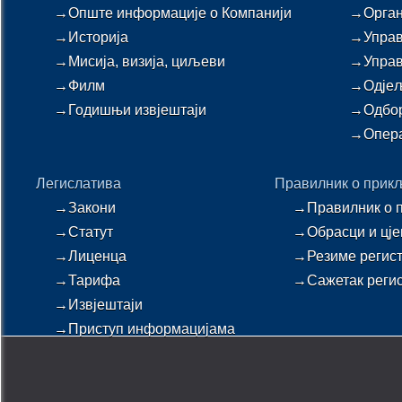
→Опште информације о Компанији
→Орган
→Историја
→Управ
→Мисија, визија, циљеви
→Упра
→Филм
→Одјељ
→Годишњи извјештаји
→Одбор
→Опера
Легислатива
Правилник о прик
→Закони
→Правилник о 
→Статут
→Обрасци и цје
→Лиценца
→Резиме регис
→Тарифа
→Сажетак регис
→Извјештаји
→Приступ информацијама