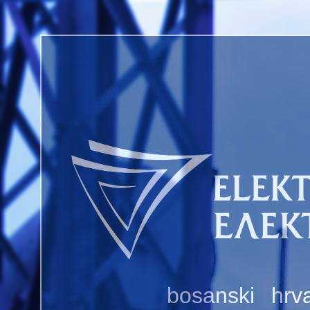
bosanski
hrva