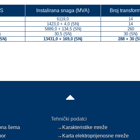
TS
Instalirana snaga (MVA)
Broj transfor
6119,0
14
1423,0 + 4,0 (SN)
14
5889,0 + 134,5 (SN)
260
)
30,5 (SN)
30 (SN)
(SN)
13431,0 + 169,0 (SN)
288 + 30 (S
Tehnički podatci
ona šema
→Karakteristike mreže
bor
→Karta elektroprijenosne mreže