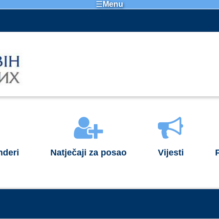
☰
Menu
nderi
Natječaji za posao
Vijesti