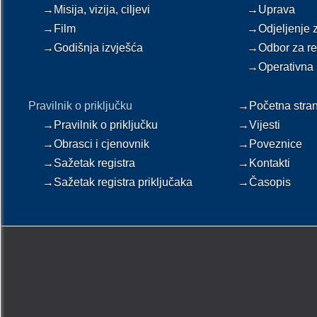
→Misija, vizija, ciljevi
→Uprava
→Film
→Odjeljenje za
→Godišnja izvješća
→Odbor za rev
→Operativna 
Pravilnik o priključku
→Početna stran
→Pravilnik o priključku
→Vijesti
→Obrasci i cjenovnik
→Poveznice
→Sažetak registra
→Kontakti
→Sažetak registra priključaka
→Časopis