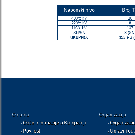
Naponski nivo
Broj 
400/x kV
10
220/x kV
8
110/x kV
137
SN/SN
3 (SN
UKUPNO:
155 + 3 
O nama
Organizacija
→Opće informacije o Kompaniji
→Organizaci
→Povijest
→Upravni od