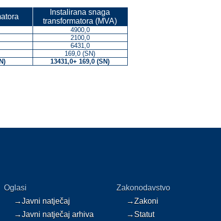
Instalirana snaga
matora
transformatora (MVA)
4900,0
2100,0
6431,0
169,0 (SN)
N)
13431,0+ 169,0 (SN)
Oglasi
Zakonodavstvo
→Javni natječaj
→Zakoni
→Javni natječaj arhiva
→Statut