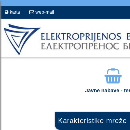
karta
web-mail
Javne nabave - te
Karakteristike mreže