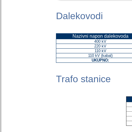
Dalekovodi
Nazivni napon dalekovoda
400 kV
220 kV
110 kV
110 kV (kabal)
UKUPNO:
Trafo stanice