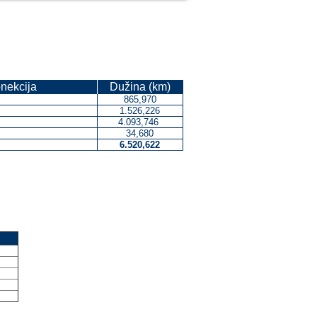
onekcija
Dužina (km)
865,970
1.526,226
4.093,746
34,680
6.520,622