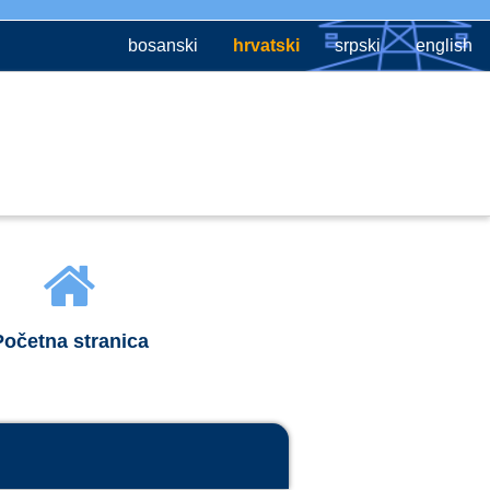
bosanski
hrvatski
srpski
english
Početna stranica