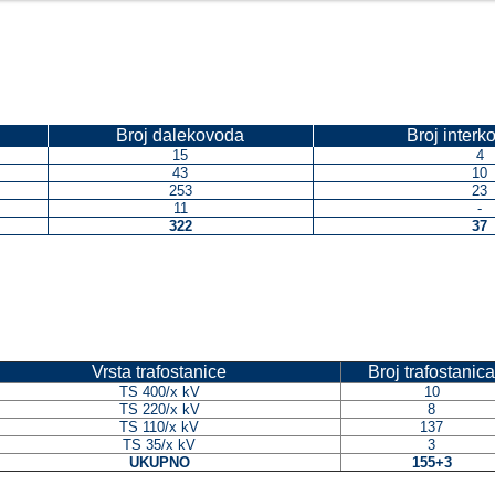
Broj dalekovoda
Broj interk
15
4
43
10
253
23
11
-
322
37
Vrsta trafostanice
Broj trafostanica
TS 400/x kV
10
TS 220/x kV
8
TS 110/x kV
137
TS 35/x kV
3
UKUPNO
155+3