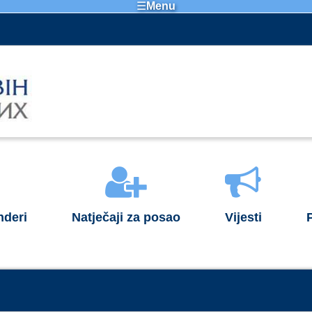
☰
Menu
nderi
Natječaji za posao
Vijesti