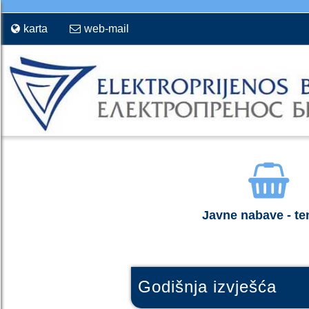
karta
web-mail
Javne nabave - te
Godišnja izvješća