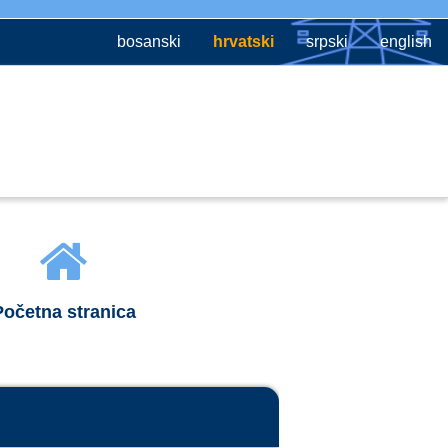
bosanski
hrvatski
srpski
english
Početna stranica