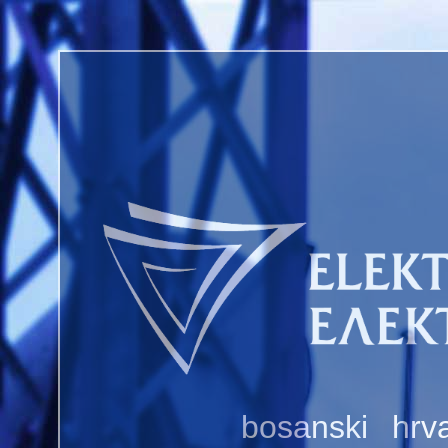
bosanski
hrva