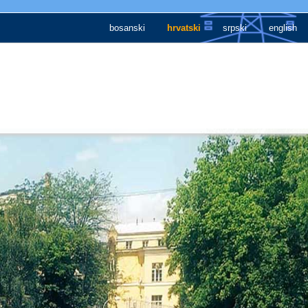
bosanski
hrvatski
srpski
english