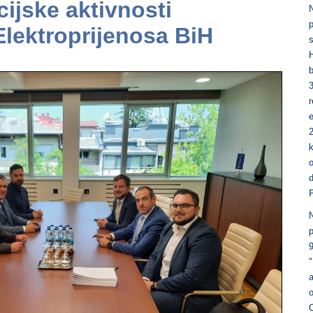
cijske aktivnosti
lektroprijenosa BiH
s
H
b
r
e
2
p
9
"
o