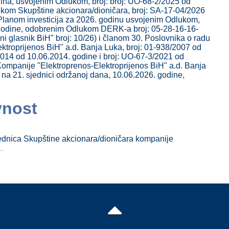
na, usvojenim Odlukom, broj: broj: UО-68-2/2025 od
kom Skupštine akcionara/dioničara, broj: SA-17-04/2026
Planom investicija za 2026. godinu usvojenim Odlukom,
godine, odobrenim Odlukom DERK-a broj: 05-28-16-16-
i glasnik BiH" broj: 10/26) i članom 30. Poslovnika o radu
troprijenos BiH" a.d. Banja Luka, brој: 01-938/2007 od
014 od 10.06.2014. godine i broj: UO-67-3/2021 od
ompanije "Elektroprenos-Elektroprijenos BiH" a.d. Banja
 na 21. sjednici održanoj dana, 10.06.2026. godine,
vnost
ednica Skupštine akcionara/dioničara kompanije
..