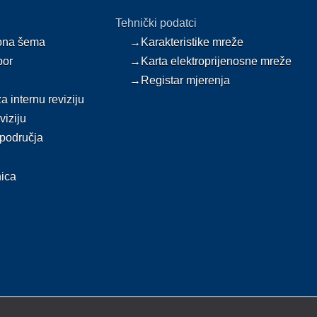
Tehnički podatci
ona šema
→Karakteristike mreže
bor
→Karta elektroprijenosne mreže
→Registar mjerenja
 internu reviziju
iziju
područja
ica