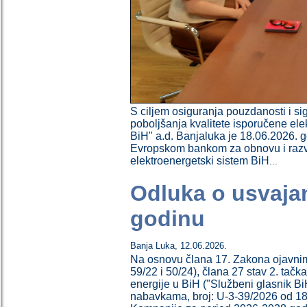
S ciljem osiguranja pouzdanosti i si
poboljšanja kvalitete isporučene ele
BiH" a.d. Banjaluka je 18.06.2026.
Evropskom bankom za obnovu i razvo
elektroenergetski sistem BiH
...
Odluka o usvaja
godinu
Banja Luka
,
12.06.2026.
Na osnovu člana 17. Zakona ojavnim
59/22 i 50/24), člana 27 stav 2. tač
energije u BiH ("Službeni glasnik BiH
nabavkama, broj: U-3-39/2026 od 18.