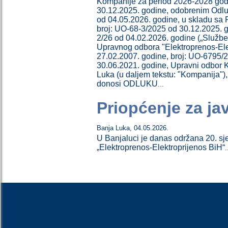
Kompanije za period 2026-2028 godi
30.12.2025. godine, odobrenim Odlu
od 04.05.2026. godine, u skladu sa 
broj: UО-68-3/2025 od 30.12.2025. 
2/26 od 04.02.2026. godine („Služben
Upravnog odbora "Elektroprenos-Elek
27.02.2007. godine, broj: UO-6795/2
30.06.2021. godine, Upravni odbor K
Luka (u daljem tekstu: "Kompanija"),
donosi ODLUKU
...
Priopćenje za ja
Banja Luka
,
04.05.2026.
U Banjaluci je danas održana 20. sj
„Elektroprenos-Elektroprijenos BiH“
.