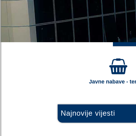
Javne nabave - te
Najnovije vijesti