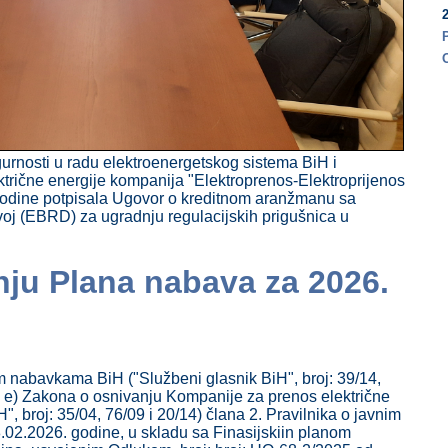
2
gurnosti u radu elektroenergetskog sistema BiH i
ktrične energije kompanija "Elektroprenos-Elektroprijenos
 godine potpisala Ugovor o kreditnom aranžmanu sa
j (EBRD) za ugradnju regulacijskih prigušnica u
nju Plana nabava za 2026.
 nabavkama BiH ("Službeni glasnik BiH", broj: 39/14,
ka e) Zakona o osnivanju Kompanije za prenos električne
", broj: 35/04, 76/09 i 20/14) člana 2. Pravilnika o javnim
02.2026. godine, u skladu sa Finasijskiin planom