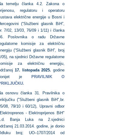
Na temelju članka 4.2. Zakona o
prijenosu, regulatoru i operatoru
ustava električne energije u Bosni i
ercegovini (“Službeni glasnik BiH”,
r. 7/02, 13/03, 76/09 i 1/11) i članka
36. Poslovnika o radu Državne
egulatorne komisije za električnu
nergiju (“Službeni glasnik BiH”, broj
/05), na sjednici Državne regulatorne
komisije za električnu energiju,
održanoj
17. listopada 2025.
godine
donijet je
PRAVILNIK O
PRIKLJUČKU.
Na osnovu članka 31. Pravilnika o
riključku ("Službeni glasnik BiH",br.
5/08, 79/10 i 60/12), Upravni odbor
Elektroprenos - Elektroprijenos BiH"
a.d. Banja Luka na 2.sjednici
držanoj 21.03.2014. godine, je donio
Odluku broj: UO–1707/2014 od