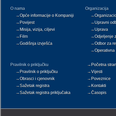
O nama
Organizacija
→Opće informacije o Kompaniji
→Organizaci
→Povijest
→Upravni od
→Misija, vizija, ciljevi
→Uprava
→Film
→Odjeljenje za
→Godišnja izvješća
→Odbor za rev
→Operativna 
Pravilnik o priključku
→Početna stran
→Pravilnik o priključku
→Vijesti
→Obrasci i cjenovnik
→Poveznice
→Sažetak registra
→Kontakti
→Sažetak registra priključaka
→Časopis