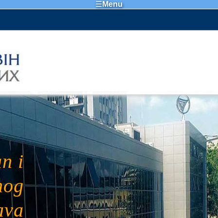
☰
Menu
n i
nog
ava