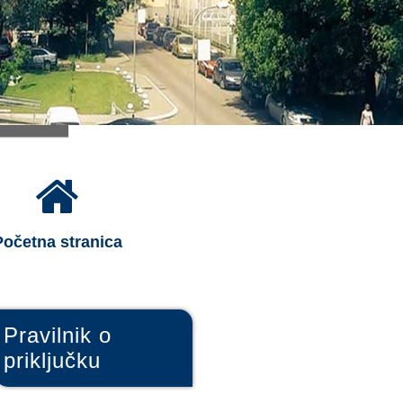
Početna stranica
Pravilnik o
priključku