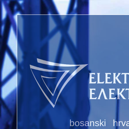
bosanski
hrva