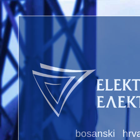
bosanski
hrva