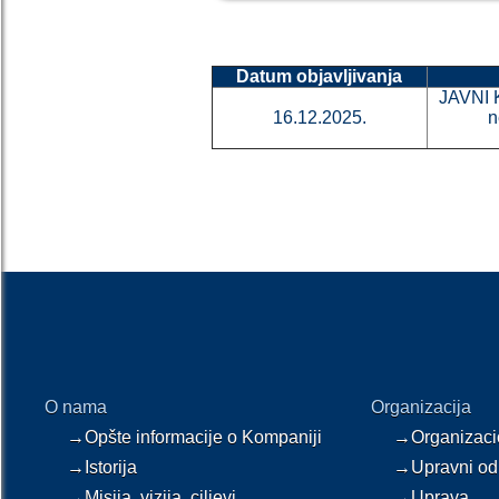
Datum objavljivanja
JAVNI 
16.12.2025.
n
O nama
Organizacija
→Opšte informacije o Kompaniji
→Organizaci
→Istorija
→Upravni od
→Misija, vizija, ciljevi
→Uprava