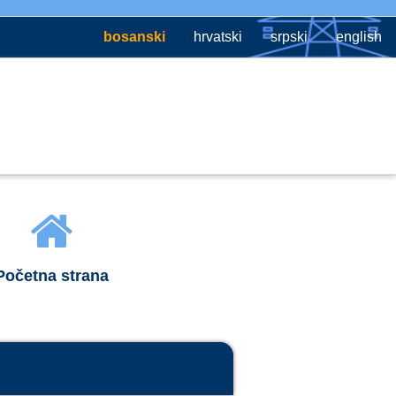
bosanski
hrvatski
srpski
english
Početna strana