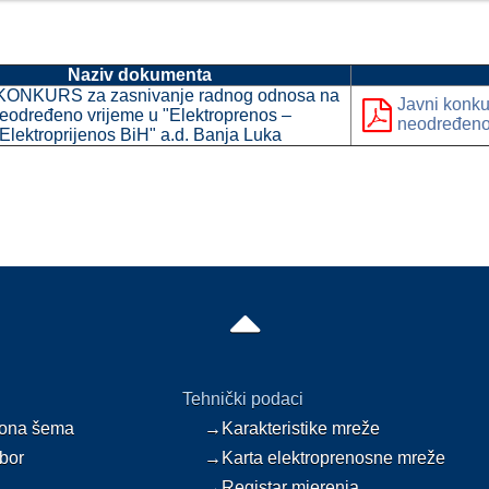
Naziv dokumenta
KONKURS za zasnivanje radnog odnosa na
Javni konku
eodređeno vrijeme u "Elektroprenos –
neodređeno
Elektroprijenos BiH" a.d. Banja Luka
Tehnički podaci
ona šema
→Karakteristike mreže
bor
→Karta elektroprenosne mreže
→Registar mjerenja