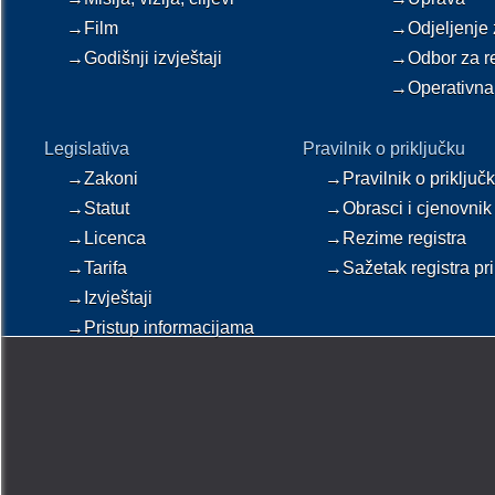
→Film
→Odjeljenje z
→Godišnji izvještaji
→Odbor za re
→Operativna
Legislativa
Pravilnik o priključku
→Zakoni
→Pravilnik o priključ
→Statut
→Obrasci i cjenovnik
→Licenca
→Rezime registra
→Tarifa
→Sažetak registra pri
→Izvještaji
→Pristup informacijama