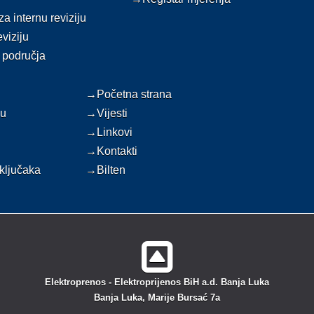
a internu reviziju
viziju
 područja
→Početna strana
ku
→Vijesti
→Linkovi
→Kontakti
ključaka
→Bilten
Elektroprenos - Elektroprijenos BiH a.d. Banja Luka
Banja Luka, Marije Bursać 7a