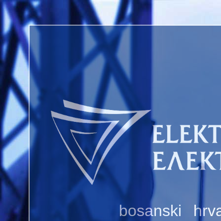
bosanski
hrva