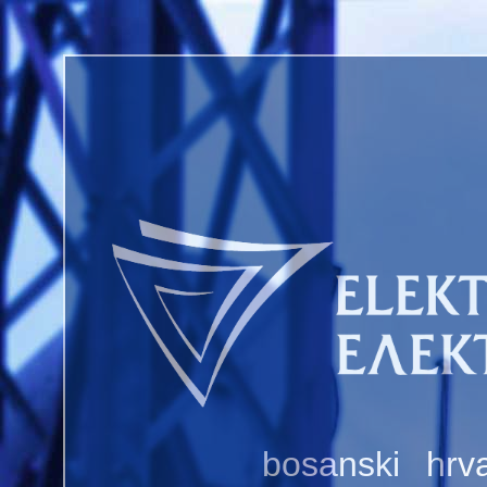
bosanski
hrva