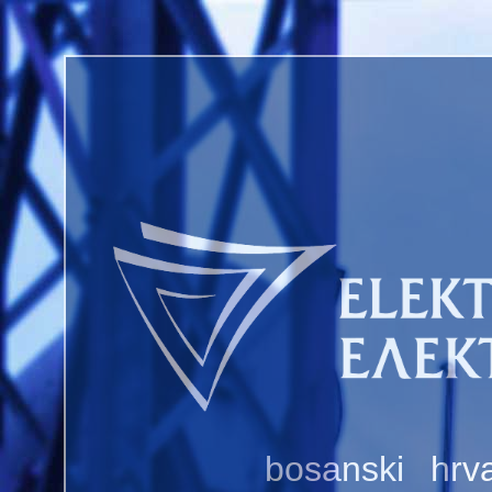
bosanski
hrva