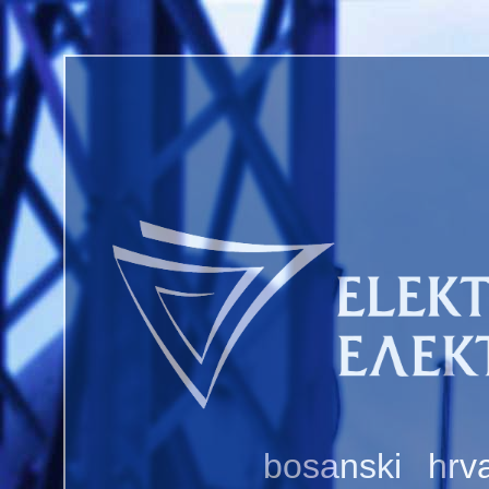
bosanski
hrva