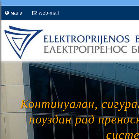
мапа
web-mail
Континуалан, сигура
поуздан рад пренос
сист