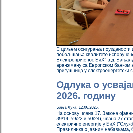
С циљем осигурања поузданости и 
побољшања квалитете испоручене 
Електропријенос БиХ" а.д. Бањалу
аранжману са Европском банком за
пригушница у електроенергетски 
Одлука о усвај
2026. годину
Бања Лука
,
12.06.2026.
На основу члана 17. Закона ојавн
39/14, 59/22 и 50/24), члана 27 ст
електричне енергије у БиХ ("Службе
Правилника о јавним набавкама, бр