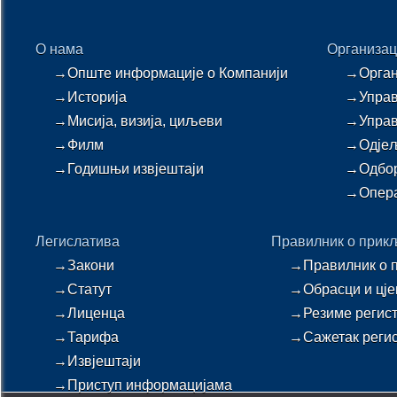
О нама
Организац
→Опште информације о Компанији
→Орган
→Историја
→Управ
→Мисија, визија, циљеви
→Упра
→Филм
→Одјељ
→Годишњи извјештаји
→Одбор
→Опера
Легислатива
Правилник о прик
→Закони
→Правилник о 
→Статут
→Обрасци и цје
→Лиценца
→Резиме регис
→Тарифа
→Сажетак регис
→Извјештаји
→Приступ информацијама