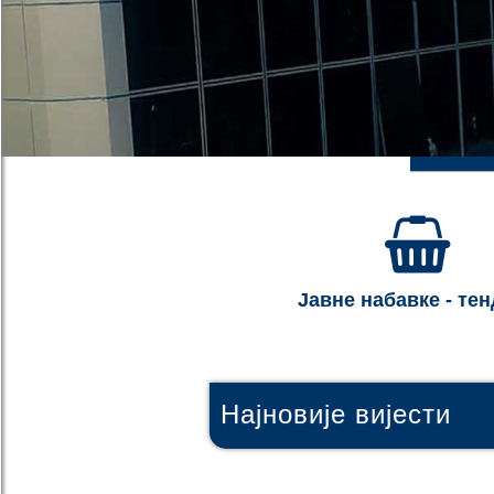
Јавне набавке - те
Најновије вијести