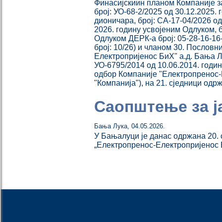
Финасијскиин планом Компаније за
број: УО-68-2/2025 од 30.12.2025
дионичара, број: СА-17-04/2026 од
2026. годину усвојеним Одлуком, б
Одлуком ДЕРК-а број: 05-28-16-16-
број: 10/26) и чланом 30. Послов
Електропријенос БиХ" а.д. Бања Лук
УО-6795/2014 од 10.06.2014. годин
одбор Компаније "Електропренос-Е
"Компанија"), на 21. сједници одр
Саопштење за ј
Бања Лука
,
04.05.2026.
У Бањалуци је данас одржана 20.
„Електропренос-Електропријенос 