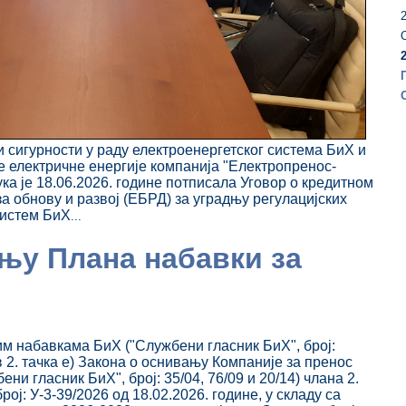
2
сигурности у раду електроенергетског система БиХ и
електричне енергије компанија "Електропренос-
ка је 18.06.2026. године потписала Уговор о кредитном
 обнову и развој (ЕБРД) за уградњу регулацијских
систем БиХ
...
ању Плана набавки за
им набавкама БиХ ("Службени гласник БиХ", број:
ав 2. тачка е) Закона о оснивању Компаније за пренос
ни гласник БиХ", број: 35/04, 76/09 и 20/14) члана 2.
ој: У-3-39/2026 од 18.02.2026. године, у складу са