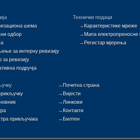
ија
Технички подаци
изациона шема
→Карактеристике мреже
ни одбор
→Мапа електропреносне
ва
→Регистар мјерења
ење за интерну ревизију
 за ревизију
тивна подручја
ључку
→Почетна страна
прикључку
→Вијести
новник
→Линкови
тра
→Контакти
тра прикључака
→Билтен