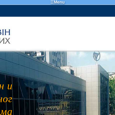
☰
Menu
н и
ног
ема