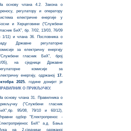
На основу члана 4.2. Закона о
преносу, регулатору и оператору
система електричне енергије у
Босни и Херцеговини (“Службени
ласник БиХ”, бр. 7/02, 13/03, 76/09
и 1/11) и члана 36. Пословника о
раду Државне регулаторне
комисије за електричну енергију
(“Службени гласник БиХ”, број
2/05), на сједници Државне
регулаторне комисије за
електричну енергију, одржаној
17.
октобра 2025.
године донијет је
ПРАВИЛНИК О ПРИКЉУЧКУ.
На основу члана 31. Правилника о
прикључку ("Службени гласник
БиХ",бр. 95/08, 79/10 и 60/12),
Управни одбор "Електропренос -
Електропријенос БиХ" а.д. Бања
Лука на 2.сједници одржаној