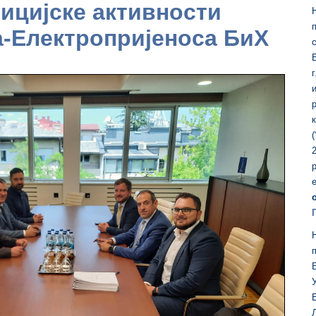
тицијске активности
-Електропријеноса БиХ
г