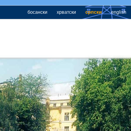
босански
хрватски
српски
english