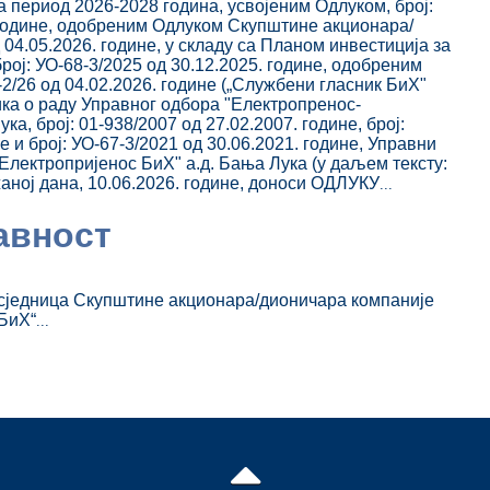
 период 2026-2028 година, усвојеним Одлуком, број:
. године, одобреним Одлуком Скупштине акционара/
 04.05.2026. године, у складу са Планом инвестиција за
рој: УО-68-3/2025 од 30.12.2025. године, одобреним
2/26 од 04.02.2026. године („Службени гласник БиХ"
ника о раду Управног одбора "Електропренос-
а, број: 01-938/2007 од 27.02.2007. године, број:
е и број: УО-67-3/2021 од 30.06.2021. године, Управни
лектропријенос БиХ" а.д. Бања Лука (у даљем тексту:
жаној дана, 10.06.2026. године, доноси ОДЛУКУ
...
авност
 сједница Скупштине акционара/дионичара компаније
БиХ“
...